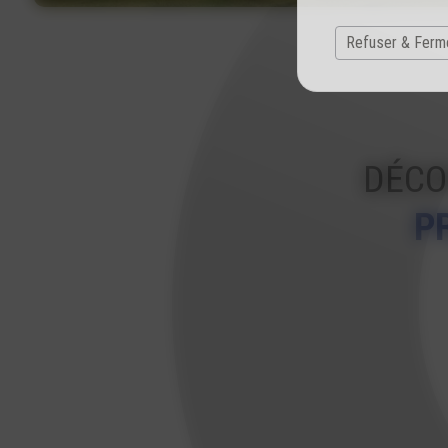
Refuser & Ferm
DÉCO
P