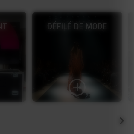
ODE
SONORISATION