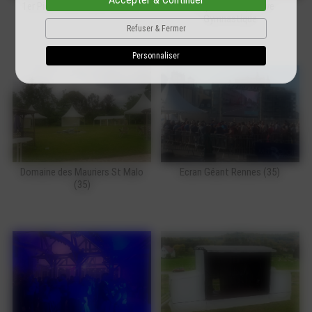
1er Pierre Saint Gilles Neotoa
Competition Sportive
Gymnastique
Refuser & Fermer
Personnaliser
Domaine des Mauriers St Malo
Ecran Géant Rennes (35)
(35)