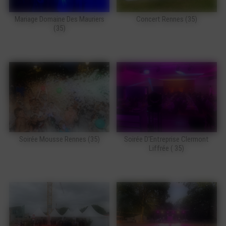
Mariage Domaine Des Mauriers
Concert Rennes (35)
(35)
Soirée Mousse Rennes (35)
Soirée D'Entreprise Clermont
Liffrée ( 35)