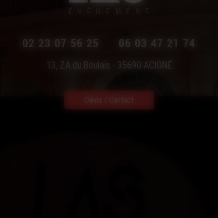
02 23 07 56 25
06 03 47 21 74
13, ZA du Boulais - 35690
ACIGNÉ
Devis / Contact