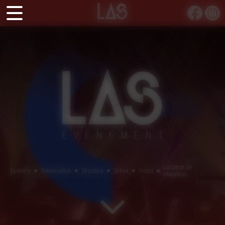
Panneau de gestion des cookies
Location de
Lumière
Sonorisation
Structure
Scène
Vidéo
chapiteau...