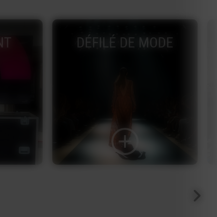
ODE
SONORISATION