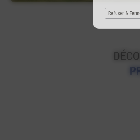
Refuser & Ferm
DÉCO
P