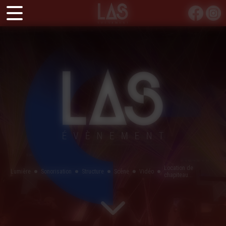
Panneau de gestion des cookies
Location de
Lumière
Sonorisation
Structure
Scène
Vidéo
chapiteau...