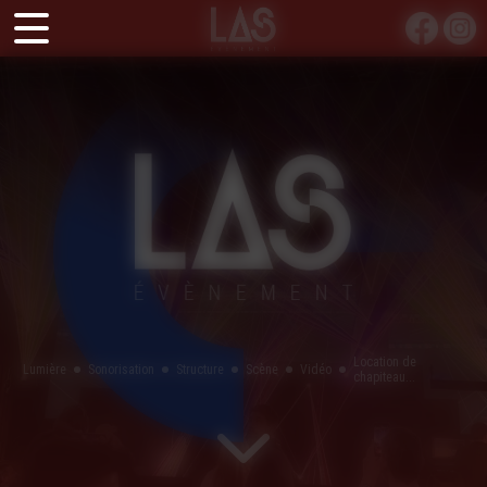
Panneau de gestion des cookies
Location de
Lumière
Sonorisation
Structure
Scène
Vidéo
chapiteau...