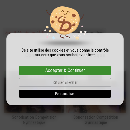
/
/
/
Accueil
Prestations
Éclairage
Competition Sportive Gymnastique
Ce site utilise des cookies et vous donne le contrôle
Competition Sportive Gymnastique
sur ceux que vous souhaitez activer
Accepter & Continuer
Refuser & Fermer
Personnaliser
Sonorisation Compétition
Sonorisation Compétition
Gymnastique
Gymnastique