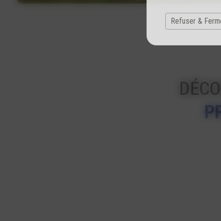
Refuser & Ferm
DÉCO
P